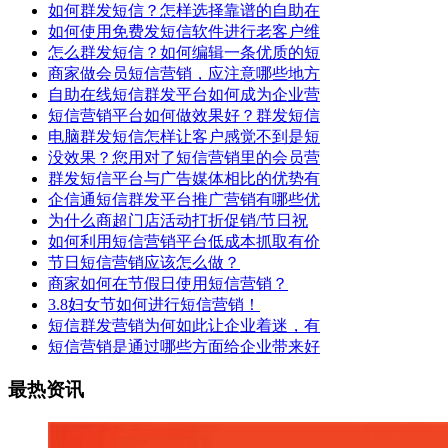
如何群发短信？怎样选择靠谱的自助在
如何使用免费发短信软件进行老客户维
怎么群发短信？如何编辑一条优质的短
商家做会员短信营销，应注意哪些地方
自助在线短信群发平台如何成为企业营
短信营销平台如何做效果好？群发短信
电脑群发短信怎样让客户感觉不到是短
没效果？您用对了短信营销里的会员营
群发短信平台与广告媒体相比的优势有
企信通短信群发平台推广营销有哪些优
为什么商超门店活动打折促销/节日祝
如何利用短信营销平台低成本抓取有价
节日短信营销应该怎么做？
商家如何在节假日使用短信营销？
3.8妇女节如何进行短信营销！
短信群发营销为何如此让企业着迷，有
短信营销是通过哪些方面给企业带来好
最热资讯