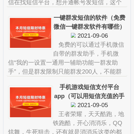
信在找短信平台，想开通帐号发短信，这个
就简单了，随便百度一下就能找一大把，想
一键群发短信的软件（免费
找靠谱的也不少，什
微信一键群发软件有哪些）
2021-09-06
免费的可以通过手机微信
自带的群发助手，手机微
信“我的一设置一通用一辅助功能一群发助
手”，但是群发限制只能群发200人，不能群
发微信群，如果需要用软件群发。 什么软
手机游戏短信支付平台
件批量发送短信 飞信
app（可以用短信充值的手
2021-09-05
机游戏）
王者荣耀，天天酷跑，地
铁跑酷，开心消消乐，QQ
炫舞，生死狙击，还有就是消消乐这类的都