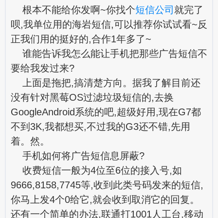
根本不能给你发啊~你找个
短信公司
就完了
呗,我单位用的海岩短信,可以推荐你试试看~反
正我们用的挺好的,合作1年多了~
谁能告诉我怎么能让手机把那些广告短信不
要给我发过来?
上面是拖把,搞清楚方向。据我了解目前还
没有针对黑莓OS过滤垃圾短信的,去换
GoogleAndroid系统的吧,超级好用,现在G7都
不到3K,我都想买,不过我的G3还不错,先用
着。然。
手机如何将广告短信息屏蔽?
收费短信一般为4位至6位的接入号,如
9666,8158,7745等,收到此类号码发来的短信,
你马上发4个0给它,就会收到取消它的回复。
还有一个简单的办法,联通打1001人工台,移动