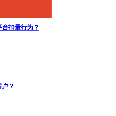
平台扣量行为？
客户？