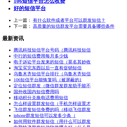
106短信平台怎么收费
好的短信平台
上一篇：
有什么软件或者平台可以群发短信？
下一篇：
高质量的短信群发平台需要具备哪些条件
最新资讯
腾讯科技短信平台号码（腾讯科技短信
中行的短信费用每月多少钱
电子诉讼平台发来的短信（莫名其妙收
淘宝买完东西以后一直有促销短信
乌鲁木齐短信平台排行（乌鲁木齐短信
106短信平台能恢复吗（被屏蔽的1
定位短信群发（微信群发群发助手能不
国外收国内短信费用吗
移动积分兑换电话费用短信
怎么样设置群发短信（手机怎样设置才
飞信群发短信免费的吗（移动飞信群发
iphone群发短信可以发多少条（
如何用软件群发短信（用什么可以群发