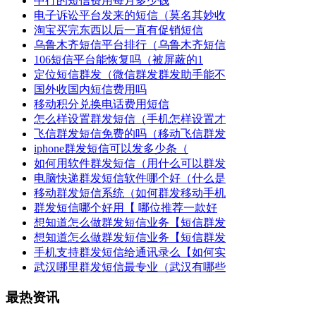
中行的短信费用每月多少钱
电子诉讼平台发来的短信（莫名其妙收
淘宝买完东西以后一直有促销短信
乌鲁木齐短信平台排行（乌鲁木齐短信
106短信平台能恢复吗（被屏蔽的1
定位短信群发（微信群发群发助手能不
国外收国内短信费用吗
移动积分兑换电话费用短信
怎么样设置群发短信（手机怎样设置才
飞信群发短信免费的吗（移动飞信群发
iphone群发短信可以发多少条（
如何用软件群发短信（用什么可以群发
电脑快递群发短信软件哪个好（什么是
移动群发短信系统（如何群发移动手机
群发短信哪个好用【 哪位推荐一款好
想知道怎么做群发短信业务【短信群发
想知道怎么做群发短信业务【短信群发
手机支持群发短信给通讯录么【如何实
武汉哪里群发短信最专业（武汉有哪些
最热资讯