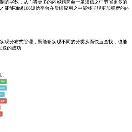
制的字数，从而将更多的内容精简至一条短信之中节省更多的
才能够确保106短信平台在后续应用之中能够呈现更加稳定的内
实现分布式管理，既能够实现不同的分类从而快速查找，也能
发送的成功
意。