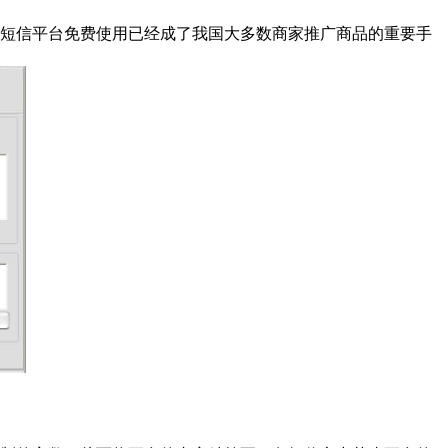
06短信平台免费使用已经成了我国大多数商家推广商品的重要手