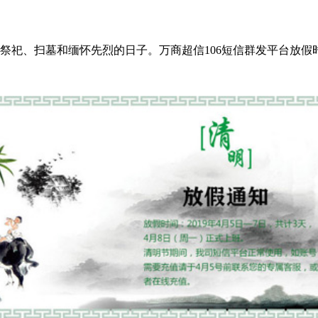
祭祀、扫墓和缅怀先烈的日子。万商超信106短信群发平台放假