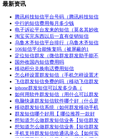
最新资讯
腾讯科技短信平台号码（腾讯科技短信
中行的短信费用每月多少钱
电子诉讼平台发来的短信（莫名其妙收
淘宝买完东西以后一直有促销短信
乌鲁木齐短信平台排行（乌鲁木齐短信
106短信平台能恢复吗（被屏蔽的1
定位短信群发（微信群发群发助手能不
国外收国内短信费用吗
移动积分兑换电话费用短信
怎么样设置群发短信（手机怎样设置才
飞信群发短信免费的吗（移动飞信群发
iphone群发短信可以发多少条（
如何用软件群发短信（用什么可以群发
电脑快递群发短信软件哪个好（什么是
移动群发短信系统（如何群发移动手机
群发短信哪个好用【 哪位推荐一款好
想知道怎么做群发短信业务【短信群发
想知道怎么做群发短信业务【短信群发
手机支持群发短信给通讯录么【如何实